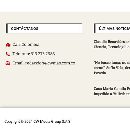
CONTÁCTANOS
ÚLTIMAS NOTICI
Claudia Benavides as
Cali, Colombia
Ciencia, Tecnología 
Teléfono: 319 273 2983
Email: redaccion@cwmas.com.co
“No busco fama; no m
crean”: Sofía Vela, d
Poveda
Caso María Camila Po
impedido a Yulieth te
Copyright © 2024 CW Media Group S.A.S