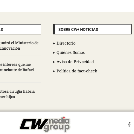
AS
SOBRE CW+ NOTICIAS
umirá el Ministerio de
Directorio
e Innovación
Quiénes Somos
Aviso de Privacidad
e interesa que me
enunciante de Rafael
Política de fact-check
tosí: cirugía habría
ner hijos