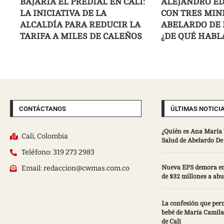
BAJARÍA EL PREDIAL EN CALI:
ALEJANDRO ED
LA INICIATIVA DE LA
CON TRES MIN
ALCALDÍA PARA REDUCIR LA
ABELARDO DE 
TARIFA A MILES DE CALEÑOS
¿DE QUÉ HABL
CONTÁCTANOS
ÚLTIMAS NOTICI
¿Quién es Ana María 
Cali, Colombia
Salud de Abelardo De 
Teléfono: 319 273 2983
Email: redaccion@cwmas.com.co
Nueva EPS demora en
de $32 millones a abu
La confesión que perm
bebé de María Camila
de Cali