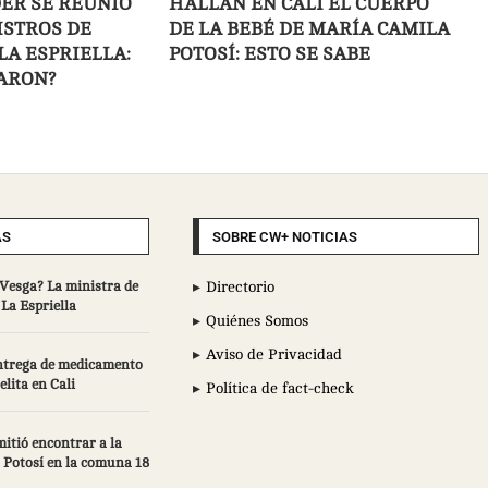
ER SE REUNIÓ
HALLAN EN CALI EL CUERPO
ISTROS DE
DE LA BEBÉ DE MARÍA CAMILA
LA ESPRIELLA:
POTOSÍ: ESTO SE SABE
ARON?
AS
SOBRE CW+ NOTICIAS
Vesga? La ministra de
Directorio
La Espriella
Quiénes Somos
Aviso de Privacidad
trega de medicamento
elita en Cali
Política de fact-check
itió encontrar a la
 Potosí en la comuna 18