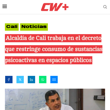
Cali
Noticias
Alcaldía de Cali trabaja en el decreto
que restringe consumo de sustancias
psicoactivas en espacios públicos