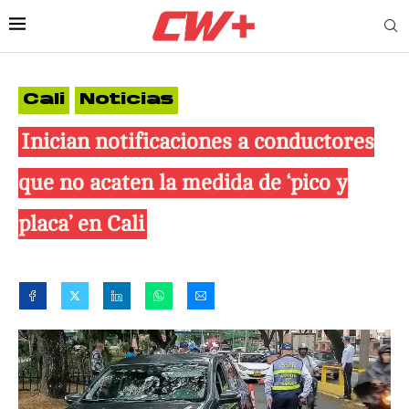
Cali
Noticias
Inician notificaciones a conductores
que no acaten la medida de ‘pico y
placa’ en Cali