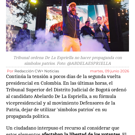
Tribunal ordena De La Espriella no hacer propaganda con
símbolos patrios. Foto: @ABDELAESPRIELLA
Por
Redacción CW+ Noticias
martes, 09 junio 2026
Continúa la tensión a pocos días de la segunda vuelta
presidencial en Colombia. En las últimas horas, el
Tribunal Superior del Distrito Judicial de Bogotá ordenó
al candidato Abelardo De La Espriella, a su fórmula
vicepresidencial y al movimiento Defensores de la
Patria, dejar de utilizar ‘símbolos patrios’ en su
propaganda política.
Un ciudadano interpuso el recurso al considerar que
estos elementos
afectaban la libertad de los votantes
. El