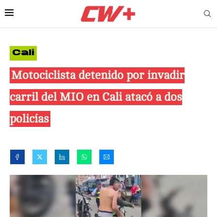
Cali
Motociclista detenido por invadir
carril del MIO en Cali atacó a dos
policías