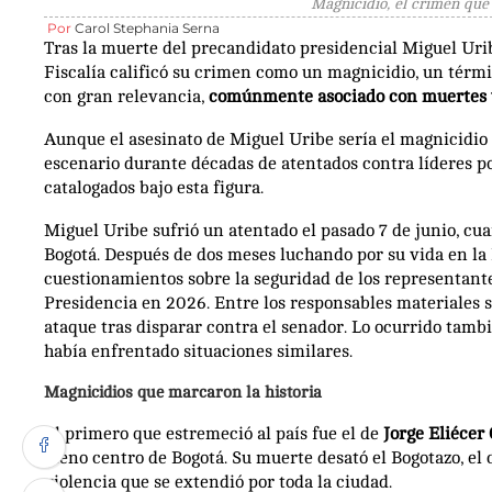
Magnicidio, el crimen que
Por
Carol Stephania Serna
Tras la muerte del precandidato presidencial Miguel Urib
Fiscalía calificó su crimen como un magnicidio, un térmi
con gran relevancia,
comúnmente asociado con muertes vi
Aunque el asesinato de Miguel Uribe sería el magnicidio 
escenario durante décadas de atentados contra líderes p
catalogados bajo esta figura.
Miguel Uribe sufrió un atentado el pasado 7 de junio, c
Bogotá. Después de dos meses luchando por su vida en la 
cuestionamientos sobre la seguridad de los representante
Presidencia en 2026. Entre los responsables materiales 
ataque tras disparar contra el senador. Lo ocurrido tambi
había enfrentado situaciones similares.
Magnicidios que marcaron la historia
El primero que estremeció al país fue el de
Jorge Eliécer
pleno centro de Bogotá. Su muerte desató el Bogotazo, el
violencia que se extendió por toda la ciudad.