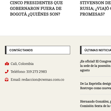
CINCO PRESIDENTES QUE
STIVENSON DE
GOBERNARON FUERA DE
RUSIA; ¿VIAJÓ
BOGOTÁ ¿QUIÉNES SON?
PROMESAS?
CONTÁCTANOS
ÚLTIMAS NOTICI
¡Es oficial! El Congre
Cali, Colombia
la sede de la posesión
agosto
Teléfono: 319 273 2983
Email: redaccion@cwmas.com.co
De La Espriella desig
Restrepo como nueva 
Hernando González, p
Comisión Sexta de la