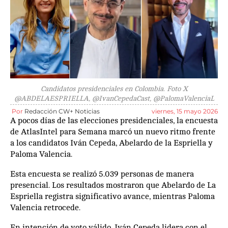
Candidatos presidenciales en Colombia. Foto X
@ABDELAESPRIELLA, @IvanCepedaCast, @PalomaValenciaL
Por
Redacción CW+ Noticias
viernes, 15 mayo 2026
A pocos días de las elecciones presidenciales, la encuesta
de AtlasIntel para Semana marcó un nuevo ritmo frente
a los candidatos Iván Cepeda, Abelardo de la Espriella y
Paloma Valencia.
Esta encuesta se realizó 5.039 personas de manera
presencial. Los resultados mostraron que Abelardo de La
Espriella registra significativo avance, mientras Paloma
Valencia retrocede.
En intención de voto válido, Iván Cepeda lidera con el