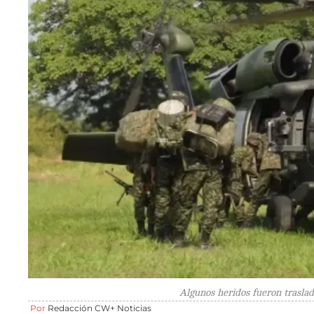
Algunos heridos fueron traslada
Por
Redacción CW+ Noticias