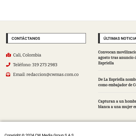
CONTÁCTANOS
ÚLTIMAS NOTICI
Convocan movilizacion
Cali, Colombia
agosto tras anuncio d
Espriella
Teléfono: 319 273 2983
Email: redaccion@cwmas.com.co
De La Espriella nomb
como embajador de C
Capturan a un hombr
blanca a una mujer en
Copyright © 2024 CW Media Group S.A.S