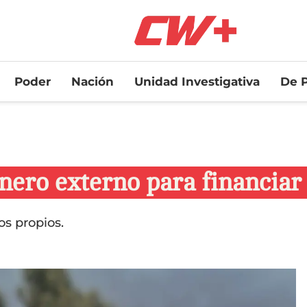
Poder
Nación
Unidad Investigativa
De P
inero externo para financia
s propios.