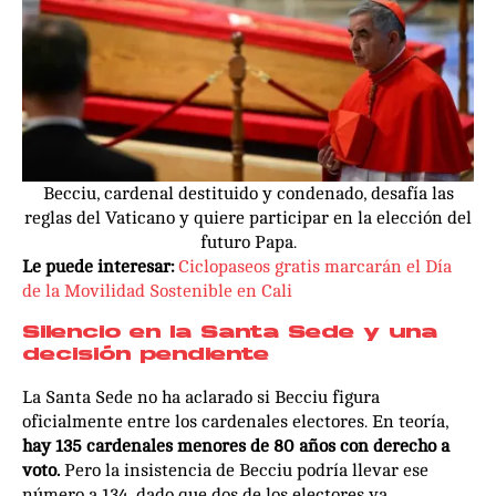
Becciu, cardenal destituido y condenado, desafía las
reglas del Vaticano y quiere participar en la elección del
futuro Papa.
Le puede interesar:
Ciclopaseos gratis marcarán el Día
de la Movilidad Sostenible en Cali
Silencio en la Santa Sede y una
decisión pendiente
La Santa Sede no ha aclarado si Becciu figura
oficialmente entre los cardenales electores. En teoría,
hay 135 cardenales menores de 80 años con derecho a
voto.
Pero la insistencia de Becciu podría llevar ese
número a 134, dado que dos de los electores ya