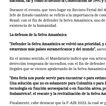
nacional, tal y como lo definió la Constitución de 1991 y
Durante el evento, que tuvo lugar en Recinto Ferial del 
Jefe de Estado también se refirió a la importancia de co
Brasil, con el fin de defender la Selva Amazónica, uno de 
existencia de la humanidad.
La defensa de la Selva Amazónica
“Defender la Selva Amazónica se volvió una prioridad, y 
estaremos más países suramericanos y del mundo”,
aseve
En el mismo sentido, el Mandatario indicó que esa articu
detección temprana de incendios, con el fin de defender l
ilegales que se vienen apoderando de la Selva Amazónica
“Esta feria nos puede servir para encontrar o para estimu
Una solución que no es solamente para Colombia o para B
tecnología en función aeroespacial o en función aérea, p
Sudamérica?, el rescate y la revitalización de la Selva A
Finalmente, cabe destacar que la F-AIR 2023, la cual se 