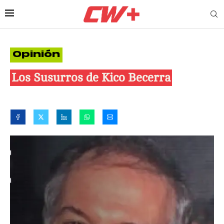
Opinión
Los Susurros de Kico Becerra