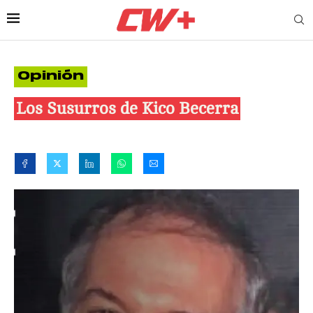
Opinión
Los Susurros de Kico Becerra