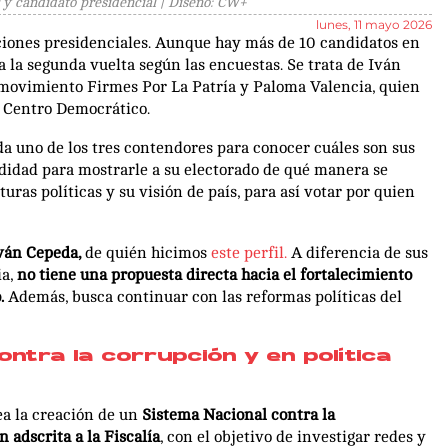
 y candidato presidencial | Diseño: CW+
lunes, 11 mayo 2026
cciones presidenciales. Aunque hay más de 10 candidatos en
 a la segunda vuelta según las encuestas. Se trata de Iván
l movimiento Firmes Por La Patría y Paloma Valencia, quien
l Centro Democrático.
da uno de los tres contendores para conocer cuáles son sus
didad para mostrarle a su electorado de qué manera se
uras políticas y su visión de país, para así votar por quien
ván Cepeda,
de quién hicimos
este perfil.
A diferencia de sus
ia,
no tiene una propuesta directa hacia el fortalecimiento
.
Además, busca continuar con las reformas políticas del
ntra la corrupción y en política
ea la creación de un
Sistema Nacional contra la
 adscrita a la Fiscalía
, con el objetivo de investigar redes y