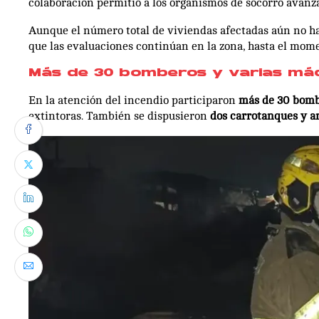
colaboración permitió a los organismos de socorro avanza
Aunque el número total de viviendas afectadas aún no ha
que las evaluaciones continúan en la zona, hasta el mome
Más de 30 bomberos y varias máq
En la atención del incendio participaron
más de 30 bom
extintoras. También se dispusieron
dos carrotanques y 