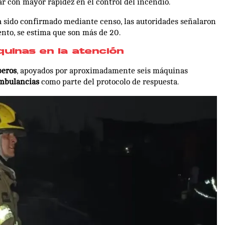
r con mayor rapidez en el control del incendio.
 sido confirmado mediante censo, las autoridades señalaron
nto, se estima que son más de 20.
uinas en la atención
beros
, apoyados por aproximadamente seis máquinas
ambulancias
como parte del protocolo de respuesta.