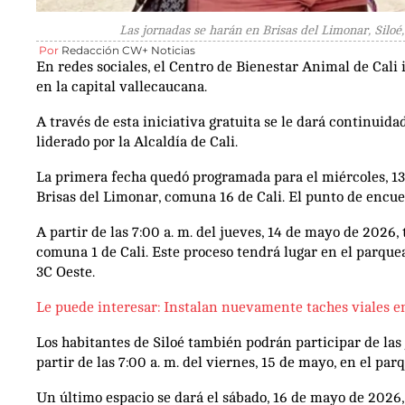
Las jornadas se harán en Brisas del Limonar, Siloé,
Por
Redacción CW+ Noticias
En redes sociales, el Centro de Bienestar Animal de Cali
en la capital vallecaucana.
A través de esta iniciativa gratuita se le dará continuid
liderado por la Alcaldía de Cali.
La primera fecha quedó programada para el miércoles, 13 
Brisas del Limonar, comuna 16 de Cali. El punto de encuen
A partir de las 7:00 a. m. del jueves, 14 de mayo de 2026,
comuna 1 de Cali. Este proceso tendrá lugar en el parquea
3C Oeste.
Le puede interesar: Instalan nuevamente taches viales en
Los habitantes de Siloé también podrán participar de las j
partir de las 7:00 a. m. del viernes, 15 de mayo, en el pa
Un último espacio se dará el sábado, 16 de mayo de 2026,