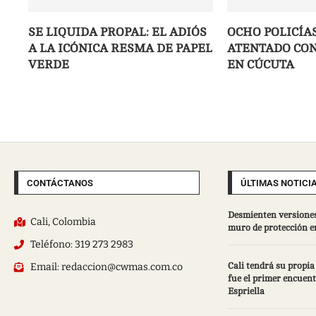
SE LIQUIDA PROPAL: EL ADIÓS
OCHO POLICÍA
A LA ICÓNICA RESMA DE PAPEL
ATENTADO CON
VERDE
EN CÚCUTA
CONTÁCTANOS
ÚLTIMAS NOTICI
Desmienten versiones
Cali, Colombia
muro de protección e
Teléfono: 319 273 2983
Email: redaccion@cwmas.com.co
Cali tendrá su propia 
fue el primer encuent
Espriella