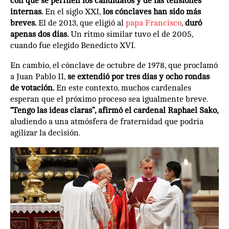
con que se perfilen los candidatos y de las tensiones
internas.
En el siglo XXI,
los cónclaves han sido más
breves.
El de 2013, que eligió al
papa Francisco
,
duró
apenas dos días.
Un ritmo similar tuvo el de 2005,
cuando fue elegido Benedicto XVI.
En cambio, el cónclave de octubre de 1978, que proclamó
a Juan Pablo II,
se extendió por tres días y ocho rondas
de votación.
En este contexto, muchos cardenales
esperan que el próximo proceso sea igualmente breve.
“Tengo las ideas claras”, afirmó el cardenal Raphael Sako,
aludiendo a una atmósfera de fraternidad que podría
agilizar la decisión.