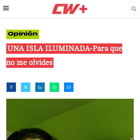
Opinión
UNA ISLA ILUMINADA-Para que
no me olvides