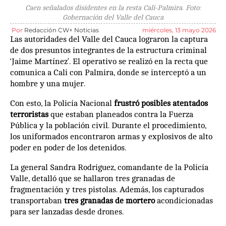
Caen señalados disidentes en la resta Cali-Palmira. Foto:
Gobernación del Valle del Cauca
Por
Redacción CW+ Noticias
miércoles, 13 mayo 2026
Las autoridades del Valle del Cauca lograron la captura
de dos presuntos integrantes de la estructura criminal
‘Jaime Martínez’. El operativo se realizó en la recta que
comunica a Cali con Palmira, donde se interceptó a un
hombre y una mujer.
Con esto, la Policía Nacional
frustró posibles atentados
terroristas
que estaban planeados contra la Fuerza
Pública y la población civil. Durante el procedimiento,
los uniformados encontraron armas y explosivos de alto
poder en poder de los detenidos.
La general Sandra Rodríguez, comandante de la Policía
Valle, detalló que se hallaron tres granadas de
fragmentación y tres pistolas. Además, los capturados
transportaban
tres granadas de mortero
acondicionadas
para ser lanzadas desde drones.