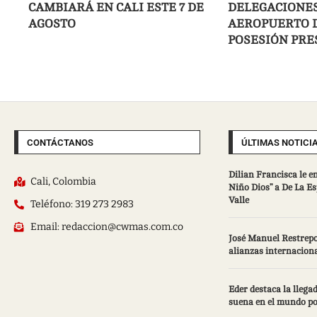
CAMBIARÁ EN CALI ESTE 7 DE
DELEGACIONES
AGOSTO
AEROPUERTO D
POSESIÓN PRE
CONTÁCTANOS
ÚLTIMAS NOTICI
Dilian Francisca le e
Cali, Colombia
Niño Dios” a De La Esp
Valle
Teléfono: 319 273 2983
Email: redaccion@cwmas.com.co
José Manuel Restrepo
alianzas internaciona
Eder destaca la llegad
suena en el mundo po