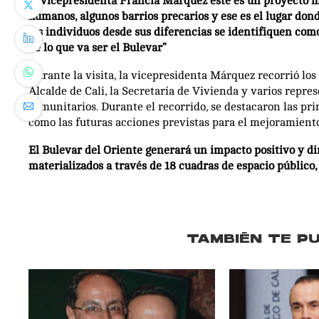
la vicepresidenta Francia Márquez este es un proyecto 
humanos, algunos barrios precarios y ese es el lugar do
los individuos desde sus diferencias se identifiquen co
de lo que va ser el Bulevar”
Durante la visita, la vicepresidenta Márquez recorrió los
Alcalde de Cali, la Secretaría de Vivienda y varios repr
comunitarios. Durante el recorrido, se destacaron las prin
como las futuras acciones previstas para el mejoramiento
El Bulevar del Oriente generará un impacto positivo y dir
materializados a través de 18 cuadras de espacio público,
TAMBIÉN TE P