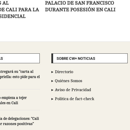
 AL
PALACIO DE SAN FRANCISCO
E CALI PARA LA
DURANTE POSESIÓN EN CALI
SIDENCIAL
AS
SOBRE CW+ NOTICIAS
ntregará su “carta al
Directorio
riella: esto pide para el
Quiénes Somos
Aviso de Privacidad
 empieza a tejer
Política de fact-check
les en Cali
a de delegaciones: “Cali
r razones positivas”