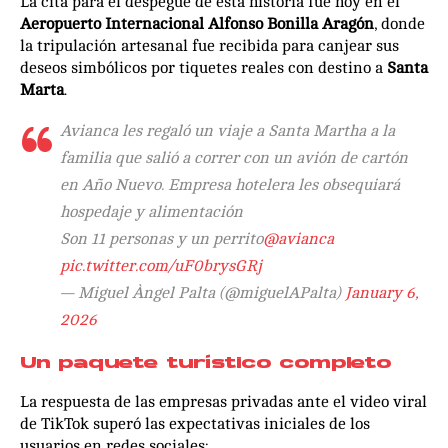
La cita para el despegue de esta historia fue hoy en el
Aeropuerto Internacional Alfonso Bonilla Aragón
, donde
la tripulación artesanal fue recibida para canjear sus
deseos simbólicos por tiquetes reales con destino a
Santa
Marta
.
Avianca les regaló un viaje a Santa Martha a la
familia que salió a correr con un avión de cartón
en Año Nuevo. Empresa hotelera les obsequiará
hospedaje y alimentación
Son 11 personas y un perrito
@avianca
pic.twitter.com/uF0brysGRj
— Miguel Àngel Palta (@miguelAPalta)
January 6,
2026
Un paquete turístico completo
La respuesta de las empresas privadas ante el video viral
de TikTok superó las expectativas iniciales de los
usuarios en redes sociales: