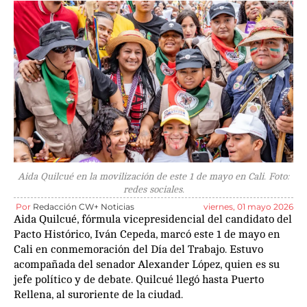
Aida Quilcué en la movilización de este 1 de mayo en Cali. Foto:
redes sociales.
Por
Redacción CW+ Noticias
viernes, 01 mayo 2026
Aida Quilcué, fórmula vicepresidencial del candidato del
Pacto Histórico, Iván Cepeda, marcó este 1 de mayo en
Cali en conmemoración del Día del Trabajo. Estuvo
acompañada del senador Alexander López, quien es su
jefe político y de debate. Quilcué llegó hasta Puerto
Rellena, al suroriente de la ciudad.