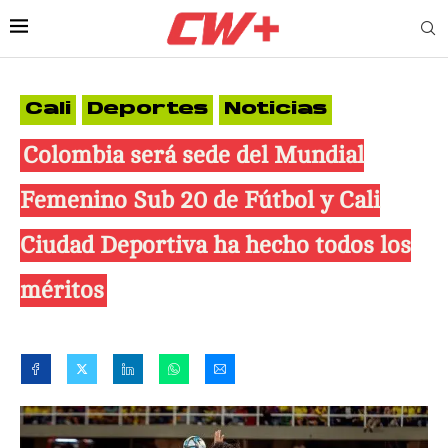
Cali
Deportes
Noticias
Colombia será sede del Mundial
Femenino Sub 20 de Fútbol y Cali
Ciudad Deportiva ha hecho todos los
méritos