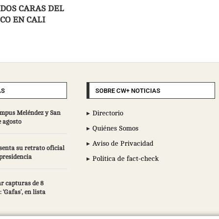
 DOS CARAS DEL
CO EN CALI
AS
SOBRE CW+ NOTICIAS
campus Meléndez y San
Directorio
e agosto
Quiénes Somos
Aviso de Privacidad
enta su retrato oficial
epresidencia
Política de fact-check
r capturas de 8
 ‘Gafas’, en lista