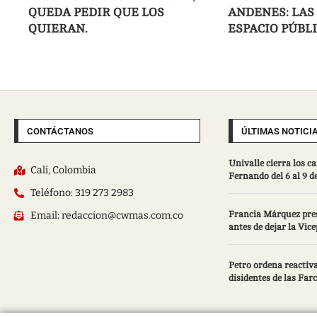
QUEDA PEDIR QUE LOS
ANDENES: LAS
QUIERAN.
ESPACIO PÚBLI
CONTÁCTANOS
ÚLTIMAS NOTICI
Univalle cierra los 
Cali, Colombia
Fernando del 6 al 9 d
Teléfono: 319 273 2983
Email: redaccion@cwmas.com.co
Francia Márquez pres
antes de dejar la Vic
Petro ordena reactiva
disidentes de las Farc: