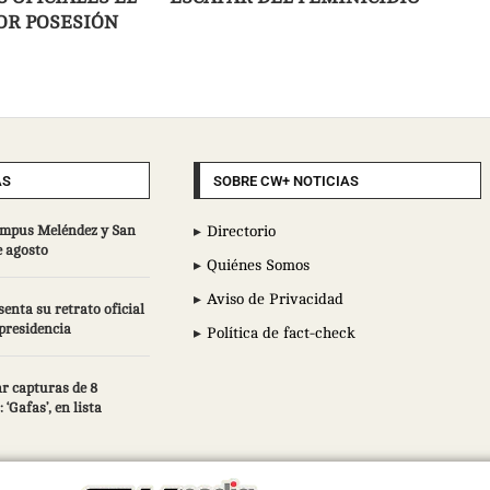
POR POSESIÓN
AS
SOBRE CW+ NOTICIAS
campus Meléndez y San
Directorio
e agosto
Quiénes Somos
Aviso de Privacidad
enta su retrato oficial
epresidencia
Política de fact-check
r capturas de 8
 ‘Gafas’, en lista