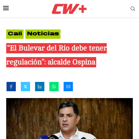
Cali
Noticias
“El Bulevar del Río debe tener
regulación”: alcalde Ospina