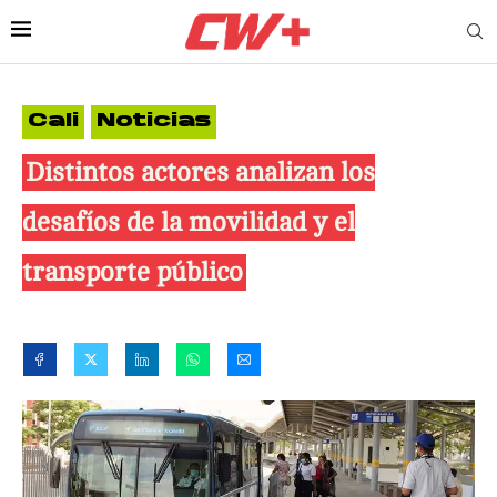
Cali
Noticias
Distintos actores analizan los
desafíos de la movilidad y el
transporte público