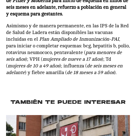
de
Pfizer y Moderna
para inicio de esquema en niños de
seis meses en adelante, refuerzo a población en general
y esquema para gestantes.
Asimismo y de manera permanente, en las IPS de la Red
de Salud de Ladera están disponibles las vacunas
incluidas en el
Plan Ampliado de Inmunización-PAI
,
para iniciar o completar esquemas: bcg, hepatitis b, polio,
rotavirus neumococo, pentavalente (
para menores de
seis años
); VPH (
mujeres de nueve a 17 años
); Td
(
mujeres de 10 a 49 años
); influenza (
de seis meses en
adelante
) y fiebre amarilla (
de 18 meses a 59 años
).
TAMBIÉN TE PUEDE INTERESAR