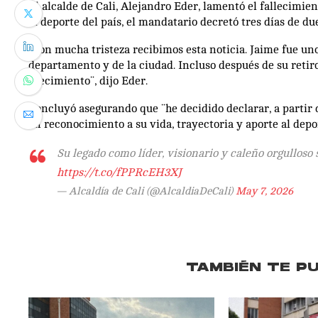
El alcalde de Cali, Alejandro Eder, lamentó el fallecimi
al deporte del país, el mandatario decretó tres días de du
“Con mucha tristeza recibimos esta noticia. Jaime fue un
departamento y de la ciudad. Incluso después de su retir
crecimiento¨, dijo Eder.
Concluyó asegurando que ¨he decidido declarar, a partir de
en reconocimiento a su vida, trayectoria y aporte al depor
Su legado como líder, visionario y caleño orgulloso 
https://t.co/fPPRcEH3XJ
— Alcaldía de Cali (@AlcaldiaDeCali)
May 7, 2026
TAMBIÉN TE P