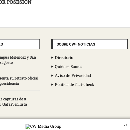
POR POSESIÓN
AS
SOBRE CW+ NOTICIAS
campus Meléndez y San
Directorio
e agosto
Quiénes Somos
Aviso de Privacidad
enta su retrato oficial
epresidencia
Política de fact-check
r capturas de 8
 ‘Gafas’, en lista