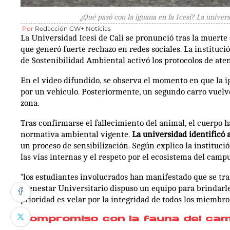
¿Qué pasó con la iguana en la Icesi? La universi
Por
Redacción CW+ Noticias
La Universidad Icesi de Cali se pronunció tras la muerte
que generó fuerte rechazo en redes sociales. La instituci
de Sostenibilidad Ambiental activó los protocolos de ate
En el video difundido, se observa el momento en que la i
por un vehículo. Posteriormente, un segundo carro vuelv
zona.
Tras confirmarse el fallecimiento del animal, el cuerpo h
normativa ambiental vigente.
La universidad identificó 
un proceso de sensibilización. Según explico la institució
las vías internas y el respeto por el ecosistema del campu
“los estudiantes involucrados han manifestado que se trat
Bienestar Universitario dispuso un equipo para brindarl
prioridad es velar por la integridad de todos los miembr
Compromiso con la fauna del ca