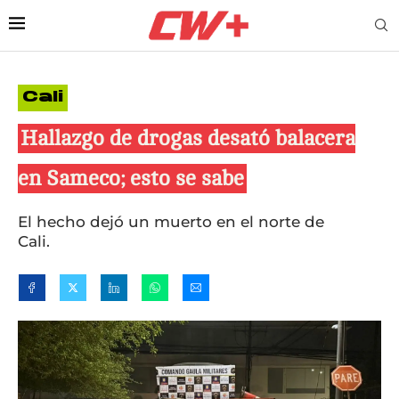
Cali
Hallazgo de drogas desató balacera
en Sameco; esto se sabe
El hecho dejó un muerto en el norte de
Cali.