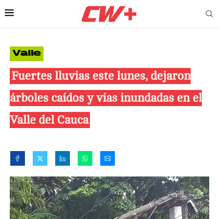
Valle
Fuertes lluvias este lunes, dejaron
árboles caídos y vías inundadas en el
Valle del Cauca