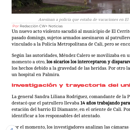
Asesinan a policía que estaba de vacaciones en El C
Por
Redacción CW+ Noticias
Un nuevo acto violento sacudió al municipio de El Cerrito
pasado domingo, sujetos armados asesinaron al patrulle
vinculado a la Policía Metropolitana de Cali, pero se en
Según las autoridades, Méndez Calero se movilizaba en 
momento a otro,
los sicarios los interceptaron y dispara
los hechos debido a la gravedad de las heridas. Por otro l
un hospital en Palmira.
Investigación y trayectoria del u
La general Sandra Liliana Rodríguez, comandante de la 
destacó que el patrullero llevaba
14 años trabajando para
estación del barrio El Diamante, en el oriente de Cali. Po
identificar a los responsables del atentado.
Por el momento, los investigadores analizan las cámaras d