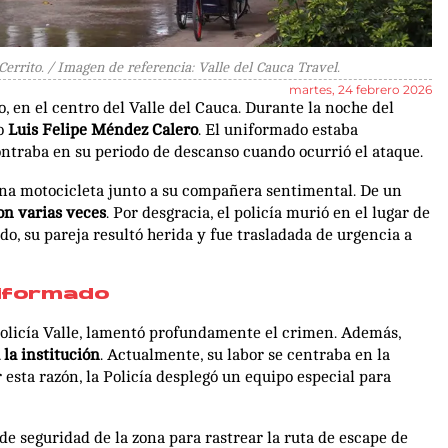
errito. / Imagen de referencia: Valle del Cauca Travel.
martes, 24 febrero 2026
, en el centro del Valle del Cauca. Durante la noche del
ro
Luis Felipe Méndez Calero
. El uniformado estaba
contraba en su periodo de descanso cuando ocurrió el ataque.
una motocicleta junto a su compañera sentimental. De un
ron varias veces
. Por desgracia, el policía murió en el lugar de
ado, su pareja resultó herida y fue trasladada de urgencia a
niformado
Policía Valle, lamentó profundamente el crimen. Además,
 la institución
. Actualmente, su labor se centraba en la
r esta razón, la Policía desplegó un equipo especial para
e seguridad de la zona para rastrear la ruta de escape de