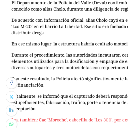
El Departamento de la Policía del Valle (Deval) confirmó 
conocido como alias Cholo, durante una diligencia de reg
De acuerdo con información oficial, alias Cholo cayó e
‘Los M-20’ en el barrio La Libertad. Ese sitio era fachad
distribuir droga.
En ese mismo lugar, la estructura habría ocultado motocic
Durante el procedimiento, las autoridades incautaron cer
elementos utilizados para la dosificación y empaque de e
diversas autopartes y tres motocicletas con requerimiento
Con este resultado, la Policía afectó significativamente l
de financiación.
Finalmente, se informó que el capturado deberá responder 
estupefacientes, fabricación, tráfico, porte o tenencia de
receptación.
Lea también: Cae ‘Morocho’, cabecilla de ‘Los 300’, por 