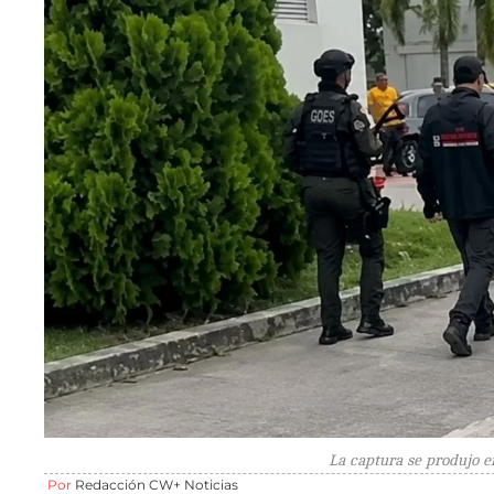
La captura se produjo en
Por
Redacción CW+ Noticias