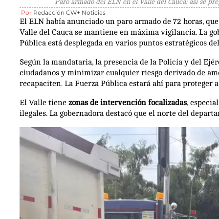
Paro armado del ELN en el Valle del Cauca: así se prep
Por
Redacción CW+ Noticias
El ELN había anunciado un paro armado de 72 horas, que 
Valle del Cauca se mantiene en máxima vigilancia. La gob
Pública está desplegada en varios puntos estratégicos de
Según la mandataria, la presencia de la Policía y del Ejé
ciudadanos y minimizar cualquier riesgo derivado de am
recapaciten. La Fuerza Pública estará ahí para proteger a
El Valle tiene
zonas de intervención focalizadas
, especi
ilegales. La gobernadora destacó que el norte del depar