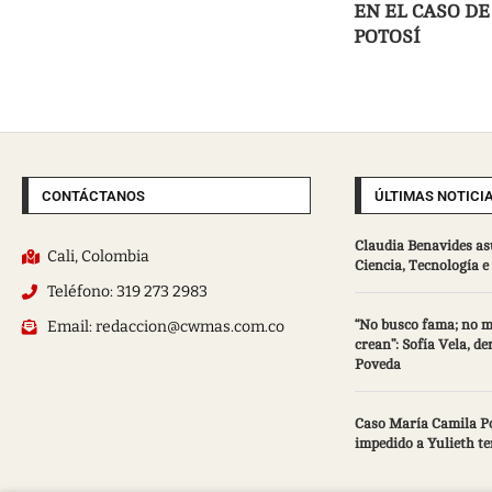
EN EL CASO D
POTOSÍ
CONTÁCTANOS
ÚLTIMAS NOTICI
Claudia Benavides as
Cali, Colombia
Ciencia, Tecnología 
Teléfono: 319 273 2983
Email: redaccion@cwmas.com.co
“No busco fama; no m
crean”: Sofía Vela, d
Poveda
Caso María Camila Po
impedido a Yulieth te