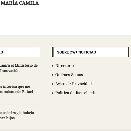
E MARÍA CAMILA
AS
SOBRE CW+ NOTICIAS
umirá el Ministerio de
Directorio
e Innovación
Quiénes Somos
Aviso de Privacidad
e interesa que me
enunciante de Rafael
Política de fact-check
tosí: cirugía habría
ner hijos