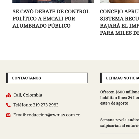
SE CAYÓ DEBATE DE CONTROL
CONCEJO APRU
POLÍTICO A EMCALI POR
SISTEMA RECU
ALUMBRADO PÚBLICO
BAJARÁ EL IM
PARA MILES D
CONTÁCTANOS
ÚLTIMAS NOTICI
Ofrecen $500 millone
Cali, Colombia
habilitan línea 24 ho
este 7 de agosto
Teléfono: 319 273 2983
Email: redaccion@cwmas.com.co
Semana revela audios
salpicarían al entorn