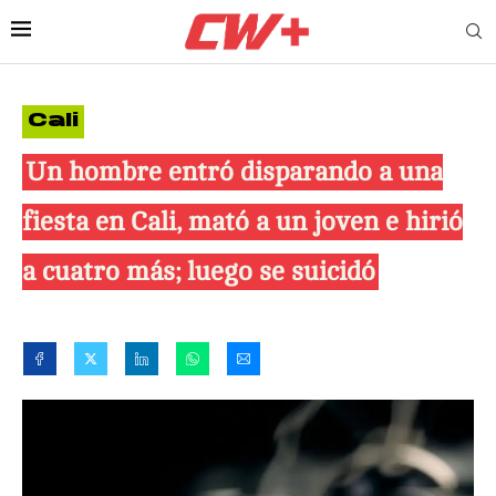
Cali
Un hombre entró disparando a una
fiesta en Cali, mató a un joven e hirió
a cuatro más; luego se suicidó