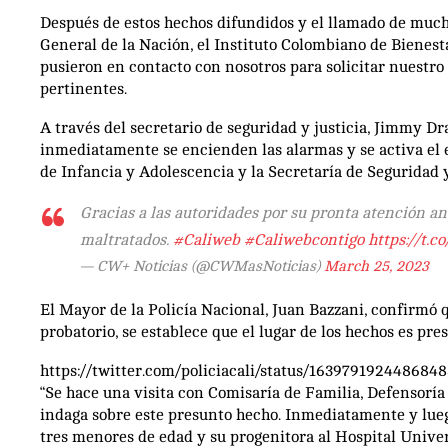
Después de estos hechos difundidos y el llamado de mucha
General de la Nación, el Instituto Colombiano de Bienesta
pusieron en contacto con nosotros para solicitar nuestr
pertinentes.
A través del secretario de seguridad y justicia, Jimmy D
inmediatamente se encienden las alarmas y se activa el e
de Infancia y Adolescencia y la Secretaría de Seguridad y 
Gracias a las autoridades por su pronta atención a
maltratados.
#Caliweb
#Caliwebcontigo
https://t.c
— CW+ Noticias (@CWMasNoticias)
March 25, 2023
El Mayor de la Policía Nacional, Juan Bazzani, confirmó q
probatorio, se establece que el lugar de los hechos es p
https://twitter.com/policiacali/status/1639791924486
“Se hace una visita con Comisaría de Familia, Defensoría
indaga sobre este presunto hecho. Inmediatamente y luego 
tres menores de edad y su progenitora al Hospital Univer