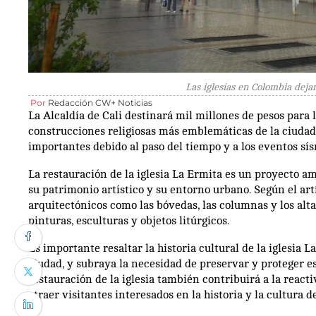
Las iglesias en Colombia deja
Por
Redacción CW+ Noticias
La Alcaldía de Cali destinará mil millones de pesos para l
construcciones religiosas más emblemáticas de la ciudad. 
importantes debido al paso del tiempo y a los eventos sís
La restauración de la iglesia La Ermita es un proyecto a
su patrimonio artístico y su entorno urbano. Según el art
arquitectónicos como las bóvedas, las columnas y los alt
pinturas, esculturas y objetos litúrgicos.
Es importante resaltar la historia cultural de la iglesia 
ciudad, y subraya la necesidad de preservar y proteger est
restauración de la iglesia también contribuirá a la react
atraer visitantes interesados en la historia y la cultura d