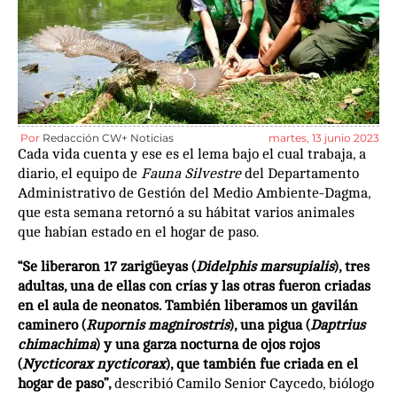
Por
Redacción CW+ Noticias
martes, 13 junio 2023
Cada vida cuenta y ese es el lema bajo el cual trabaja, a
diario, el equipo de
Fauna Silvestre
del Departamento
Administrativo de Gestión del Medio Ambiente-Dagma,
que esta semana retornó a su hábitat varios animales
que habían estado en el hogar de paso.
“Se liberaron 17 zarigüeyas (
Didelphis marsupialis
), tres
adultas, una de ellas con crías y las otras fueron criadas
en el aula de neonatos. También liberamos un gavilán
caminero (
Rupornis magnirostris
), una pigua (
Daptrius
chimachima
) y una garza nocturna de ojos rojos
(
Nycticorax nycticorax
), que también fue criada en el
hogar de paso”,
describió Camilo Senior Caycedo, biólogo