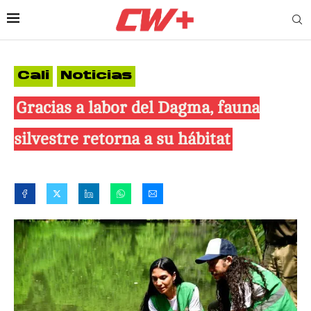
Cali
Noticias
Gracias a labor del Dagma, fauna
silvestre retorna a su hábitat