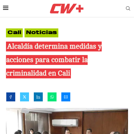
Cali
Noticias
Alcaldía determina medidas y
acciones para combatir la
criminalidad en Cali