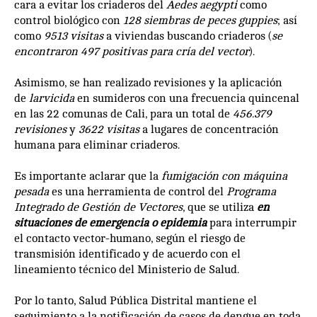
cara a evitar los criaderos del
Aedes aegypti
como
control biológico con
128 siembras de peces
guppies
; así
como
9513 visitas
a viviendas buscando criaderos (
se
encontraron 497 positivas para cría del vector
).
Asimismo, se han realizado revisiones y la aplicación
de
larvicida
en sumideros con una frecuencia quincenal
en las 22 comunas de Cali, para un total de
456.379
revisiones
y
3622 visitas
a lugares de concentración
humana para eliminar criaderos.
Es importante aclarar que la
fumigación con máquina
pesada
es una herramienta de control del
Programa
Integrado de Gestión de Vectores
, que se utiliza
en
situaciones de emergencia o epidemia
para interrumpir
el contacto vector-humano, según el riesgo de
transmisión identificado y de acuerdo con el
lineamiento técnico del Ministerio de Salud.
Por lo tanto, Salud Pública Distrital mantiene el
seguimiento a la notificación de casos de dengue en toda