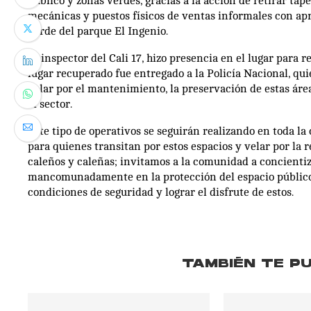
público y zonas verdes, gracias a la acción de retirar tape
mecánicas y puestos físicos de ventas informales con apro
verde del parque El Ingenio.
El inspector del Cali 17, hizo presencia en el lugar para 
lugar recuperado fue entregado a la Policía Nacional, qu
velar por el mantenimiento, la preservación de estas áre
el sector.
Este tipo de operativos se seguirán realizando en toda la
para quienes transitan por estos espacios y velar por la r
caleños y caleñas; invitamos a la comunidad a concientiza
mancomunadamente en la protección del espacio público,
condiciones de seguridad y lograr el disfrute de estos.
TAMBIÉN TE P