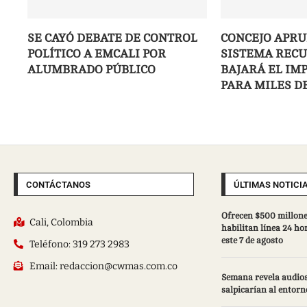
SE CAYÓ DEBATE DE CONTROL
CONCEJO APRU
POLÍTICO A EMCALI POR
SISTEMA RECU
ALUMBRADO PÚBLICO
BAJARÁ EL IM
PARA MILES D
CONTÁCTANOS
ÚLTIMAS NOTICI
Ofrecen $500 millone
Cali, Colombia
habilitan línea 24 ho
este 7 de agosto
Teléfono: 319 273 2983
Email: redaccion@cwmas.com.co
Semana revela audios
salpicarían al entorn