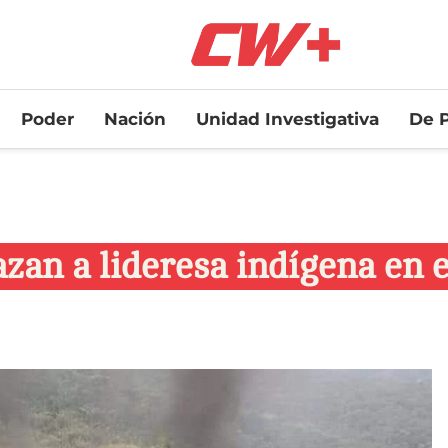
Poder
Nación
Unidad Investigativa
De P
an a lideresa indígena en el