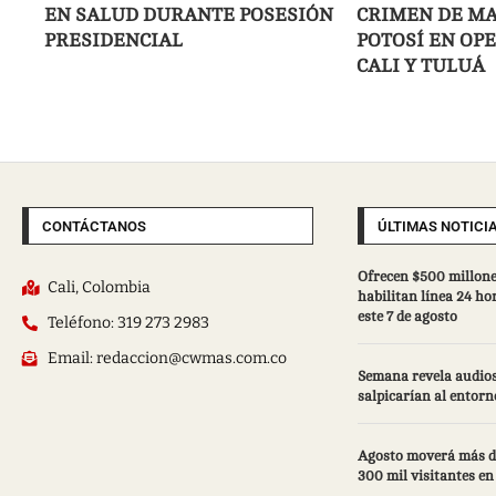
EN SALUD DURANTE POSESIÓN
CRIMEN DE MA
PRESIDENCIAL
POTOSÍ EN OP
CALI Y TULUÁ
CONTÁCTANOS
ÚLTIMAS NOTICI
Ofrecen $500 millone
Cali, Colombia
habilitan línea 24 ho
este 7 de agosto
Teléfono: 319 273 2983
Email: redaccion@cwmas.com.co
Semana revela audios
salpicarían al entorn
Agosto moverá más d
300 mil visitantes en 