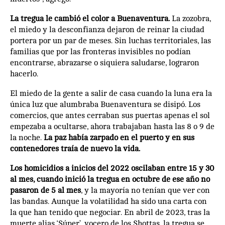
La tregua le cambió el color a Buenaventura.
La zozobra,
el miedo y la desconfianza dejaron de reinar la ciudad
portera por un par de meses. Sin luchas territoriales, las
familias que por las fronteras invisibles no podían
encontrarse, abrazarse o siquiera saludarse, lograron
hacerlo.
El miedo de la gente a salir de casa cuando la luna era la
única luz que alumbraba Buenaventura se disipó. Los
comercios, que antes cerraban sus puertas apenas el sol
empezaba a ocultarse, ahora trabajaban hasta las 8 o 9 de
la noche.
La paz había zarpado en el puerto y en sus
contenedores traía de nuevo la vida.
Los homicidios a inicios del 2022 oscilaban entre 15 y 30
al mes, cuando inició la tregua en octubre de ese año no
pasaron de 5 al mes
, y la mayoría no tenían que ver con
las bandas. Aunque la volatilidad ha sido una carta con
la que han tenido que negociar. En abril de 2023, tras la
muerte alias ‘Súper’, vocero de los Shottas, la tregua se