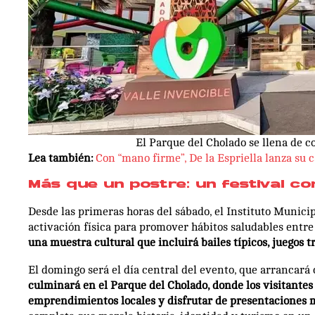
El Parque del Cholado se llena de co
Lea también:
Con “mano firme”, De la Espriella lanza su
Más que un postre: un festival co
Desde las primeras horas del sábado, el Instituto Munic
activación física para promover hábitos saludables entre 
una muestra cultural que incluirá bailes típicos, juegos tr
El domingo será el día central del evento, que arrancará 
culminará en el Parque del Cholado, donde los visitante
emprendimientos locales y disfrutar de presentaciones 