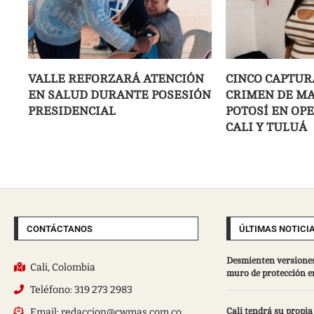
VALLE REFORZARÁ ATENCIÓN
CINCO CAPTUR
EN SALUD DURANTE POSESIÓN
CRIMEN DE MA
PRESIDENCIAL
POTOSÍ EN OP
CALI Y TULUÁ
CONTÁCTANOS
ÚLTIMAS NOTICI
Desmienten versiones
Cali, Colombia
muro de protección e
Teléfono: 319 273 2983
Email: redaccion@cwmas.com.co
Cali tendrá su propia 