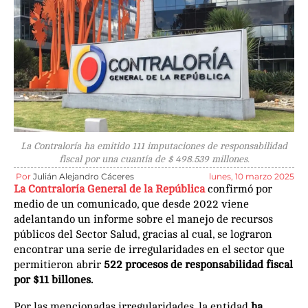
La Contraloría ha emitido 111 imputaciones de responsabilidad
fiscal por una cuantía de $ 498.539 millones.
Por
Julián Alejandro Cáceres
lunes, 10 marzo 2025
La Contraloría General de la República
confirmó por
medio de un comunicado, que desde 2022 viene
adelantando un informe sobre el manejo de recursos
públicos del Sector Salud, gracias al cual, se lograron
encontrar una serie de irregularidades en el sector que
permitieron abrir
522 procesos de responsabilidad fiscal
por $11 billones.
Por las mencionadas irregularidades, la entidad
ha